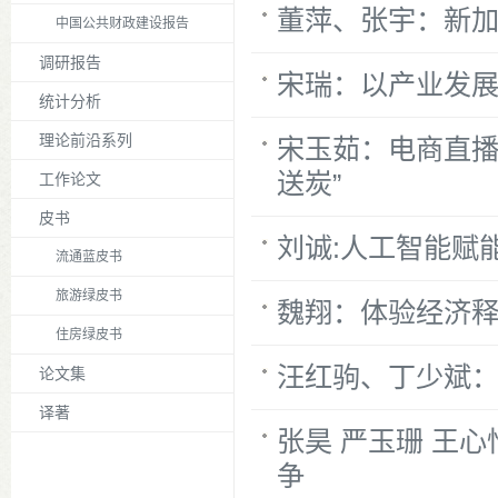
董萍、张宇：新
中国公共财政建设报告
调研报告
宋瑞：以产业发
统计分析
理论前沿系列
宋玉茹：电商直播
送炭”
工作论文
皮书
刘诚:人工智能赋
流通蓝皮书
旅游绿皮书
魏翔：体验经济
住房绿皮书
汪红驹、丁少斌：
论文集
译著
张昊 严玉珊 王
争