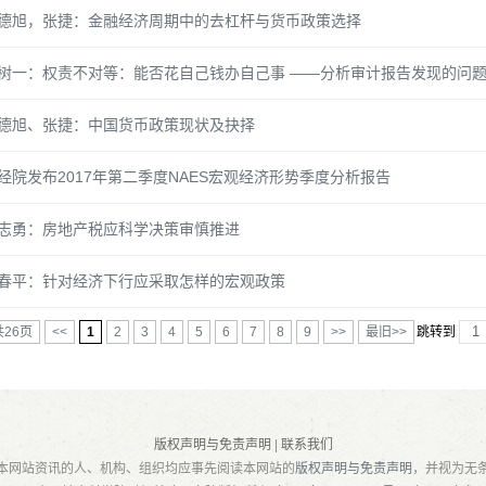
德旭，张捷：金融经济周期中的去杠杆与货币政策选择
树一：权责不对等：能否花自己钱办自己事 ——分析审计报告发现的问
德旭、张捷：中国货币政策现状及抉择
经院发布2017年第二季度NAES宏观经济形势季度分析报告
志勇：房地产税应科学决策审慎推进
春平：针对经济下行应采取怎样的宏观政策
共26页
<<
1
2
3
4
5
6
7
8
9
>>
最旧>>
跳转到
版权声明与免责声明
|
联系我们
本网站资讯的人、机构、组织均应事先阅读本网站的
版权声明与免责声明
，并视为无