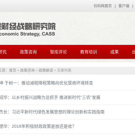
社科网首页
|
客户端
|
研究
政策咨询
智库评论
教育培训
成果
位置：
首页
>
政策咨询
>
政策解读
> 文章列表
坤 于树一：推动减税降税策略向优化营商环境转变
绍华：以乡村振兴战略为总抓手 推进新时代“三农”发展
杰长：习近平新时代绿色发展思想的理论创新和实践指南
德华：2018年积极财政政策是放还是收？