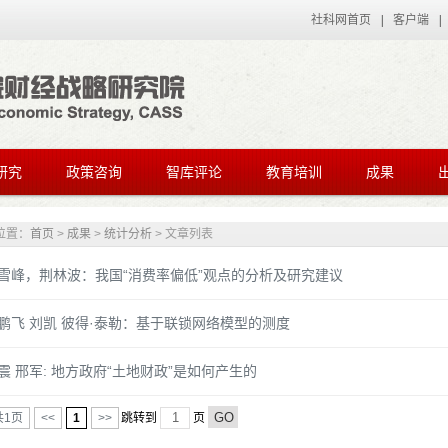
社科网首页
|
客户端
|
研究
政策咨询
智库评论
教育培训
成果
位置：
首页
>
成果
>
统计分析
> 文章列表
雪峰，荆林波：我国“消费率偏低”观点的分析及研究建议
鹏飞 刘凯 彼得·泰勒：基于联锁网络模型的测度
震 邢军: 地方政府“土地财政”是如何产生的
共1页
<<
1
>>
跳转到
页