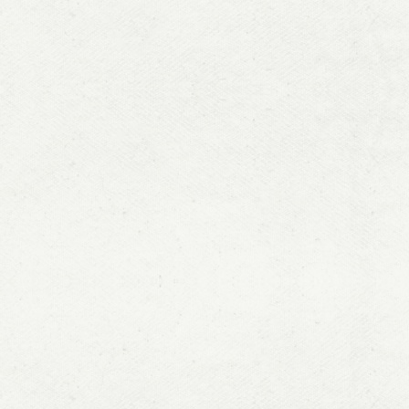
示，《重庆
合著：
夏杰长、瞿
经济管理出
主持课题：
研究报告：
1
[
]
李勇坚、
2018
—服务
20
出版社，
2
[
]
宋瑞主编
献出版社，
3
[
]
夏杰长、
—迈向服务
管理出版社
4
[
]
夏杰长主