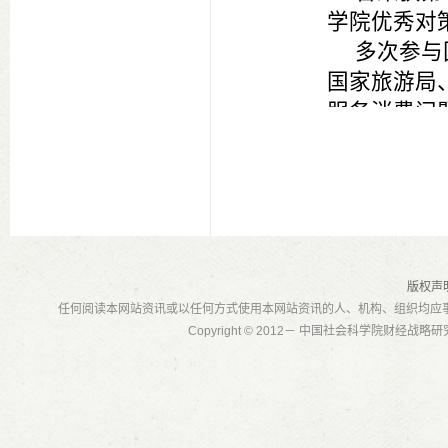
学院优秀对
多次参与
国家旅游局
服务消费问
代表性学术
1
[
]
张颖熙、
动经济研究
2
[
]
张颖熙：
版权声
任何阅读本网站资讯或以任何方式使用本网站资讯的人、机构、组织均应
习与探索》
Copyright © 2012－ 中国社会科学院财经战
3
[
]
张颖熙、
与中国选择
4
[
]
张颖熙、
《学习与探