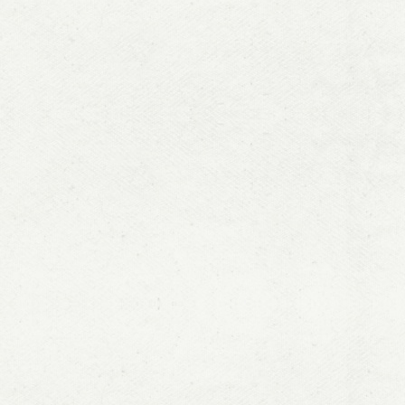
5
[
]
张颖熙、
医疗卫生支
3
期；
6
[
]
张颖熙：
民家庭医疗
10
年第
期；
7
[
]
张颖熙：
QUAIDS
模
8
[
]
张颖熙、
《中国经贸
9
[
]
张颖熙、
态面板数据
10
[
]
夏杰长
策建议，《
11
[
]
张颖熙