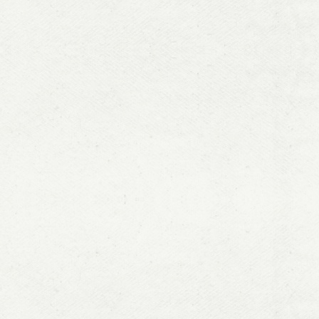
中国服务业
5
[
]
夏杰长等
务业推动产
6
[
]
史丹、夏
域服务发展
7
[
]
史丹、夏
务业发展战
8
[
]
荆林波、
“十二五”
9
[
]
裴长洪、
市腾飞的新