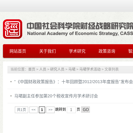
网站首页
关于我们
学术研究
政策咨询
智
当前位置：
首页
>
人员
>
研究人员
>
马珺
>
马珺学术活动
> 文章列表
“《中国财政政策报告》：十年回顾暨2012/2013年度报告”发布会
马珺副主任参加第20个税收宣传月学术研讨会
共1页
<<
1
>>
跳转到
页