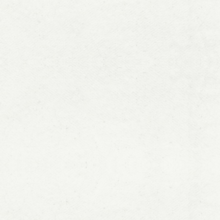
and publishe
theoretical 
books under
Rongcang, in
theory conte
China”, “Chi
“China’s fisc
commerce kn
key projects
Chinese The
EMAIL：lvfa