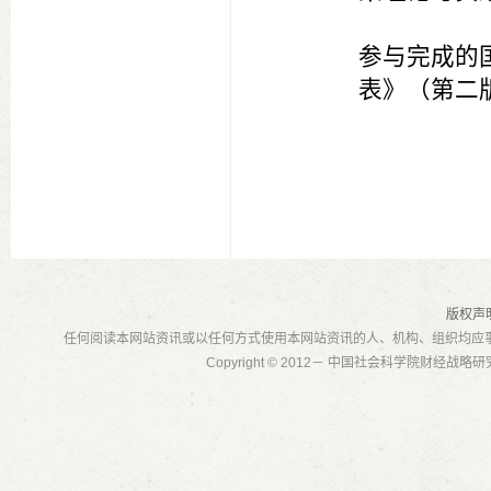
参与完成的
表》（第二
电子邮箱：lvfa
英文简介：
Lv Fang, fem
版权声
任何阅读本网站资讯或以任何方式使用本网站资讯的人、机构、组织均应
in 1980. She
Copyright © 2012－ 中国社会科学院财经战
the deputy d
accountant.
During worki