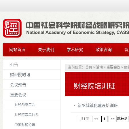
网站首页
关于我们
学术研究
政策咨询
智
公告
当前位置：
首页
>
活动
>
重要会议
>
财
财经院时讯
财经院培训班
会议预告
重要会议
财经战略年会
新型城镇化建设培训班
财经院青年沙龙
共1页
<<
1
>>
跳转到
中国财税论坛