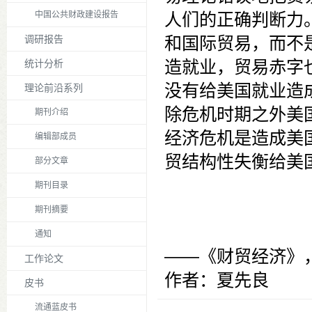
中国公共财政建设报告
人们的正确判断力
调研报告
和国际贸易，而不
造就业，贸易赤字
统计分析
没有给美国就业造
理论前沿系列
除危机时期之外美
期刊介绍
经济危机是造成美
编辑部成员
贸结构性失衡给美
部分文章
期刊目录
期刊摘要
通知
——《财贸经济》，
工作论文
作者：夏先良
皮书
流通蓝皮书