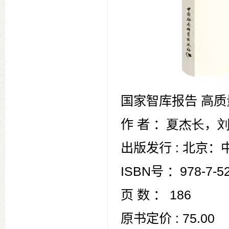
国家智库报告 高
作 者
：
夏杰长
，
出版发行
:
北京：
ISBN
号 ：
978-7-5
页 数 ：
186
原书定价
:
75.00